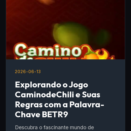
2026-06-13
Explorando o Jogo
CaminodeChili e Suas
Regras com a Palavra-
Chave BETR9
Descubra o fascinante mundo de