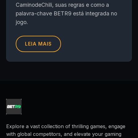
CaminodeChili, suas regras e como a
palavra-chave BETR9 está integrada no
jogo.
LEIA MAIS
Explore a vast collection of thrilling games, engage
with global competitors, and elevate your gaming