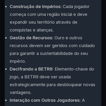
Construção de Impérios:
Cada jogador
começa com uma região inicial e deve
expandir seu território através de
conquistas e alianças.
Gestão de Recursos:
Ouro e outros
recursos devem ser geridos com cuidado
para garantir a sustentabilidade do seu
império.
Decifrando a BETR9:
Elemento-chave do
jogo, a BETR9 deve ser usada
estrategicamente para desbloquear novas
vantagens.
Interação com Outros Jogadores:
A