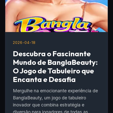
2026-04-18
Descubra o Fascinante
Mundo de BanglaBeauty:
O Jogo de Tabuleiro que
Encanta e Desafia
Mergulhe na emocionante experiência de
BanglaBeauty, um jogo de tabuleiro
inovador que combina estratégia e
diversão para jogadores de todas as