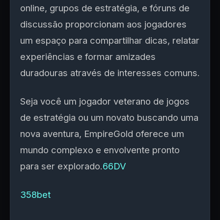
online, grupos de estratégia, e fóruns de
discussão proporcionam aos jogadores
um espaço para compartilhar dicas, relatar
experiências e formar amizades
duradouras através de interesses comuns.
Seja você um jogador veterano de jogos
de estratégia ou um novato buscando uma
nova aventura, EmpireGold oferece um
mundo complexo e envolvente pronto
para ser explorado.
66DV
358bet