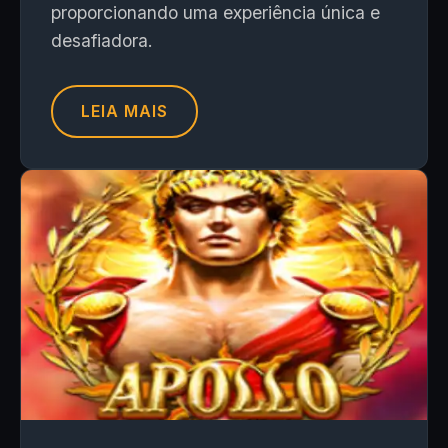
proporcionando uma experiência única e
desafiadora.
LEIA MAIS