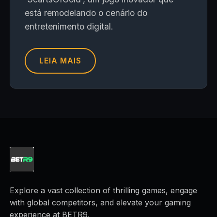
está remodelando o cenário do
entretenimento digital.
LEIA MAIS
Explore a vast collection of thrilling games, engage
with global competitors, and elevate your gaming
experience at BETR9.