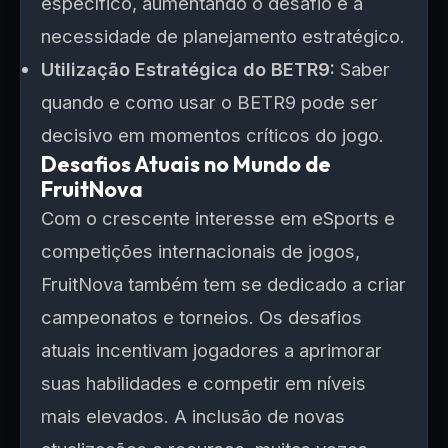
específico, aumentando o desafio e a
necessidade de planejamento estratégico.
Utilização Estratégica do BETR9:
Saber
quando e como usar o BETR9 pode ser
decisivo em momentos críticos do jogo.
Desafios Atuais no Mundo de
FruitNova
Com o crescente interesse em eSports e
competições internacionais de jogos,
FruitNova também tem se dedicado a criar
campeonatos e torneios. Os desafios
atuais incentivam jogadores a aprimorar
suas habilidades e competir em níveis
mais elevados. A inclusão de novas