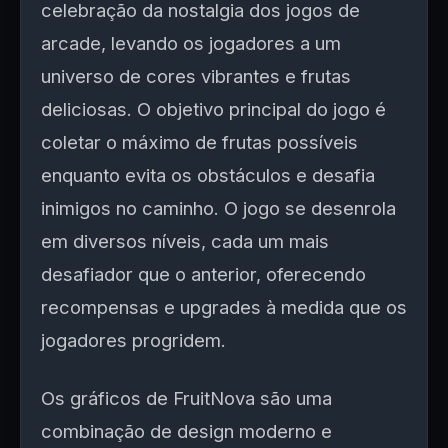
celebração da nostalgia dos jogos de
arcade, levando os jogadores a um
universo de cores vibrantes e frutas
deliciosas. O objetivo principal do jogo é
coletar o máximo de frutas possíveis
enquanto evita os obstáculos e desafia
inimigos no caminho. O jogo se desenrola
em diversos níveis, cada um mais
desafiador que o anterior, oferecendo
recompensas e upgrades à medida que os
jogadores progridem.
Os gráficos de FruitNova são uma
combinação de design moderno e