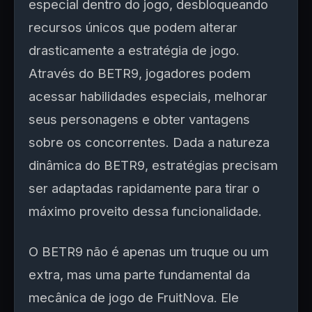
especial dentro do jogo, desbloqueando
recursos únicos que podem alterar
drasticamente a estratégia de jogo.
Através do BETR9, jogadores podem
acessar habilidades especiais, melhorar
seus personagens e obter vantagens
sobre os concorrentes. Dada a natureza
dinâmica do BETR9, estratégias precisam
ser adaptadas rapidamente para tirar o
máximo proveito dessa funcionalidade.
O BETR9 não é apenas um truque ou um
extra, mas uma parte fundamental da
mecânica de jogo de FruitNova. Ele