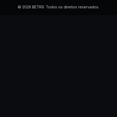
© 2026 BETR9. Todos os direitos reservados.