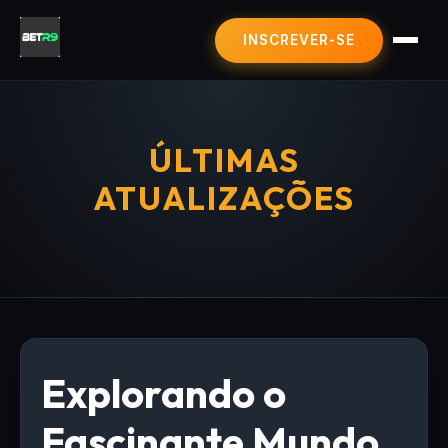
INSCREVER-SE
ROLETA
JOGOS AO VIVO
ÚLTIMAS
JUETENG
ATUALIZAÇÕES
LOTERIA ONLINE
PLAYER COMMUNITY
EXPRESS NEWS
Explorando o
Fascinante Mundo