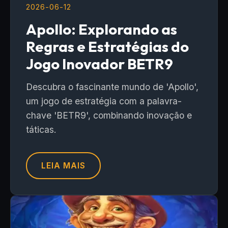
2026-06-12
Apollo: Explorando as
Regras e Estratégias do
Jogo Inovador BETR9
Descubra o fascinante mundo de 'Apollo',
um jogo de estratégia com a palavra-
chave 'BETR9', combinando inovação e
táticas.
LEIA MAIS