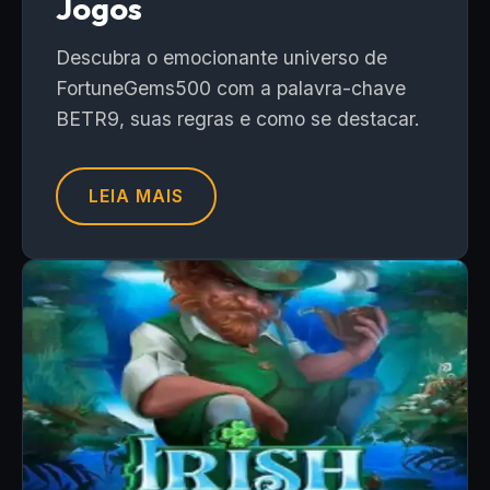
Jogos
Descubra o emocionante universo de
FortuneGems500 com a palavra-chave
BETR9, suas regras e como se destacar.
LEIA MAIS