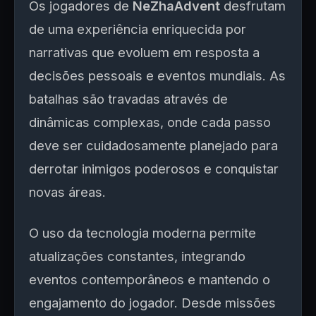
Os jogadores de
NeZhaAdvent
desfrutam
de uma experiência enriquecida por
narrativas que evoluem em resposta a
decisões pessoais e eventos mundiais. As
batalhas são travadas através de
dinâmicas complexas, onde cada passo
deve ser cuidadosamente planejado para
derrotar inimigos poderosos e conquistar
novas áreas.
O uso da tecnologia moderna permite
atualizações constantes, integrando
eventos contemporâneos e mantendo o
engajamento do jogador. Desde missões