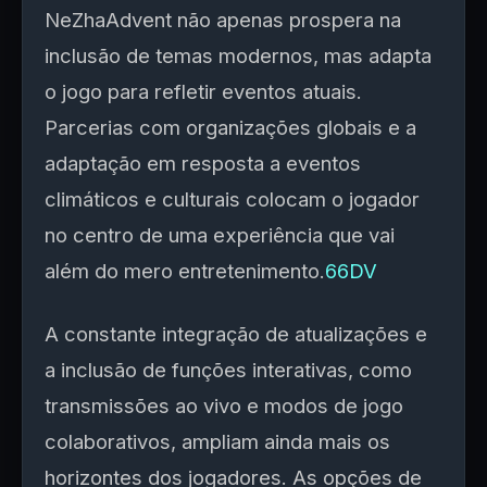
NeZhaAdvent não apenas prospera na
inclusão de temas modernos, mas adapta
o jogo para refletir eventos atuais.
Parcerias com organizações globais e a
adaptação em resposta a eventos
climáticos e culturais colocam o jogador
no centro de uma experiência que vai
além do mero entretenimento.
66DV
A constante integração de atualizações e
a inclusão de funções interativas, como
transmissões ao vivo e modos de jogo
colaborativos, ampliam ainda mais os
horizontes dos jogadores. As opções de