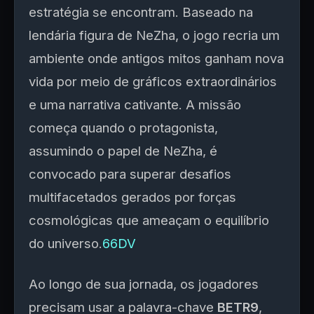
estratégia se encontram. Baseado na
lendária figura de NeZha, o jogo recria um
ambiente onde antigos mitos ganham nova
vida por meio de gráficos extraordinários
e uma narrativa cativante. A missão
começa quando o protagonista,
assumindo o papel de NeZha, é
convocado para superar desafios
multifacetados gerados por forças
cosmológicas que ameaçam o equilíbrio
do universo.
66DV
Ao longo de sua jornada, os jogadores
precisam usar a palavra-chave
BETR9
,