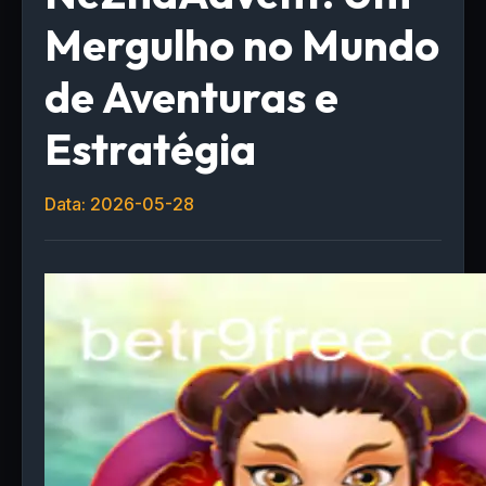
Mergulho no Mundo
de Aventuras e
Estratégia
Data: 2026-05-28