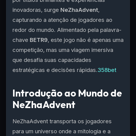
inovadoras, surge
NeZhaAdvent
,
capturando a atenção de jogadores ao
redor do mundo. Alimentado pela palavra-
chave
BETR9
, este jogo não é apenas uma
competição, mas uma viagem imersiva
que desafia suas capacidades
estratégicas e decisões rápidas.
358bet
Introdução ao Mundo de
NeZhaAdvent
NeZhaAdvent transporta os jogadores
para um universo onde a mitologia e a