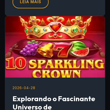
LEIA MAIS
2026-04-28
Explorando o Fascinante
Universo de