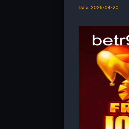
Data: 2026-04-20