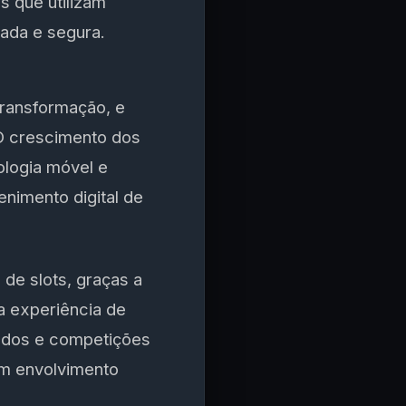
s que utilizam
cada e segura.
transformação, e
O crescimento dos
ologia móvel e
imento digital de
de slots, graças a
a experiência de
ados e competições
um envolvimento