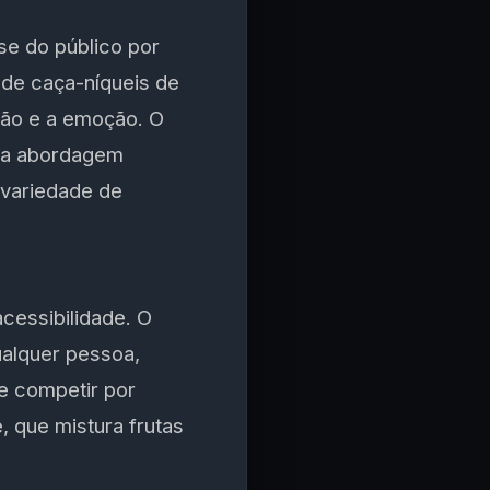
se do público por
s de caça-níqueis de
são e a emoção. O
uma abordagem
variedade de
cessibilidade. O
qualquer pessoa,
e competir por
, que mistura frutas