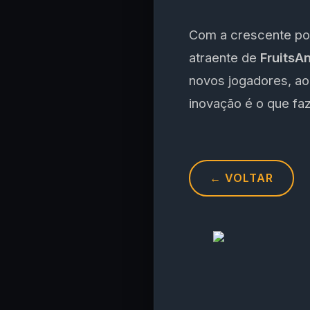
Com a crescente pop
atraente de
FruitsA
novos jogadores, ao
inovação é o que fa
← VOLTAR