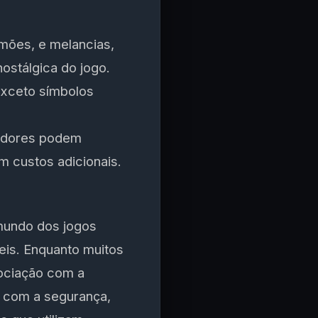
imões, e melancias,
ostálgica do jogo.
exceto símbolos
gadores podem
 custos adicionais.
mundo dos jogos
eis. Enquanto muitos
ociação com a
o com a segurança,