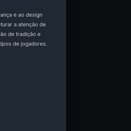
rança e ao design
pturar a atenção de
ão de tradição e
tipos de jogadores.