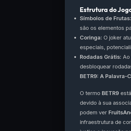
Estrutura do Jog
Símbolos de Frutas
são os elementos pa
Coringa:
O joker atu
especiais, potencia
Rodadas Grátis:
Ao 
desbloquear rodadas
BETR9
: A Palavra-
O termo
BETR9
está
devido à sua associ
podem ver
FruitsA
infraestrutura de c