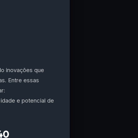
ndo inovações que
as. Entre essas
r:
idade e potencial de
40