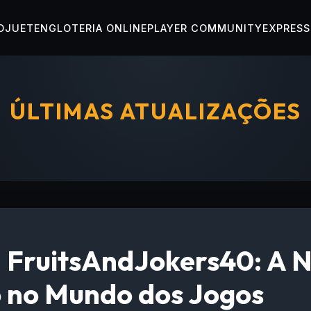
O
JUETENG
LOTERIA ONLINE
PLAYER COMMUNITY
EXPRESS
ÚLTIMAS ATUALIZAÇÕES
 FruitsAndJokers40: A 
 no Mundo dos Jogos